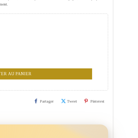
ment.
TER AU PANIER
Partager
Tweet
Pinterest