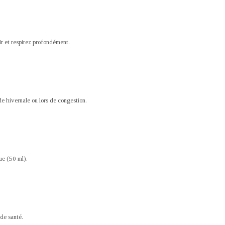
r et respirez profondément.
.
de hivernale ou lors de congestion.
ue (50 ml).
 de santé.