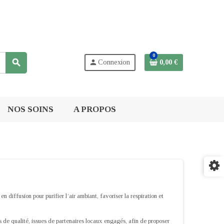
0
search
person
Connexion
0,00 €
NOS SOINS
A PROPOS
n diffusion pour purifier l’air ambiant, favoriser la respiration et
 de qualité, issues de partenaires locaux engagés, afin de proposer