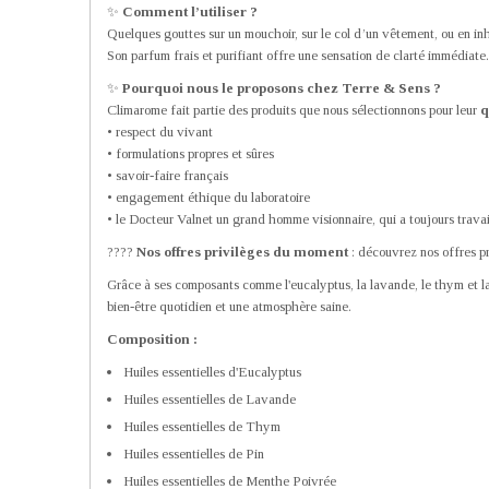
✨
Comment l’utiliser ?
Quelques gouttes sur un mouchoir, sur le col d’un vêtement, ou en inh
Son parfum frais et purifiant offre une sensation de clarté immédiate.
✨
Pourquoi nous le proposons chez Terre & Sens ?
Climarome fait partie des produits que nous sélectionnons pour leur
q
• respect du vivant
• formulations propres et sûres
• savoir-faire français
• engagement éthique du laboratoire
• le Docteur Valnet un grand homme visionnaire, qui a toujours travai
????
Nos offres privilèges du moment
: découvrez nos offres pr
Grâce à ses composants comme l'eucalyptus, la lavande, le thym et la m
bien-être quotidien et une atmosphère saine.
Composition :
Huiles essentielles d'Eucalyptus
Huiles essentielles de Lavande
Huiles essentielles de Thym
Huiles essentielles de Pin
Huiles essentielles de Menthe Poivrée