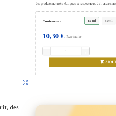
des produits naturels, éthiques et respectueux de l’environne
15 ml
50ml
Contenance
10,30 €
Taxe inclue
remove
add
shopping_cart
AJOU
zoom_out_map
rit, des