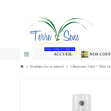
WWW.TERRE-ET-SENS.FR
view_headline
ACCUEIL
NOS COF
chevron_right
Boutique bio et naturel
chevron_right
Climarome 15ml ~ 50ml Dr V