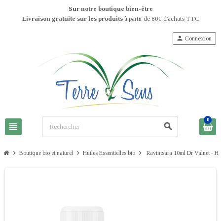
Sur notre boutique bien-être
Livraison gratuite sur les produits
à partir de 80€ d'achats TTC
person
Connexion
0
view_headline
search
chevron_right
chevron_right
chevron_right
Boutique bio et naturel
Huiles Essentielles bio
Ravintsara 10ml Dr Valnet - Hui