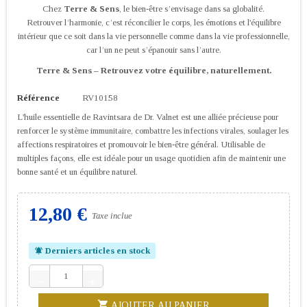
Chez
Terre & Sens
, le bien-être s’envisage dans sa globalité.
Retrouver l’harmonie, c’est réconcilier le corps, les émotions et l'équilibre
intérieur que ce soit dans la vie personnelle comme dans la vie professionnelle,
car l’un ne peut s’épanouir sans l’autre.
Terre & Sens – Retrouvez votre équilibre, naturellement.
Référence
RV10158
L'huile essentielle de Ravintsara de Dr. Valnet est une alliée précieuse pour
renforcer le système immunitaire, combattre les infections virales, soulager les
affections respiratoires et promouvoir le bien-être général. Utilisable de
multiples façons, elle est idéale pour un usage quotidien afin de maintenir une
bonne santé et un équilibre naturel.
12,80 €
Taxe inclue
Derniers articles en stock
notifications_active
remove
add
shopping_cart
AJOUTER AU PANIER